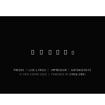
PRESSE
|
LIVE-LYRICS
|
IMPRESSUM
|
DATENSCHUTZ
© CRIS COSMO
2026 | POWERED BY
CIRCA ZWEI