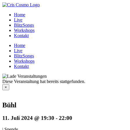
Zum
Inhalt
Home
springen
Live
BlitzSongs
Workshops
Kontakt
Home
Live
BlitzSongs
Workshops
Kontakt
Diese Veranstaltung hat bereits stattgefunden.
×
Bühl
11. Juli 2024 @ 19:30
-
22:00
|
Spende