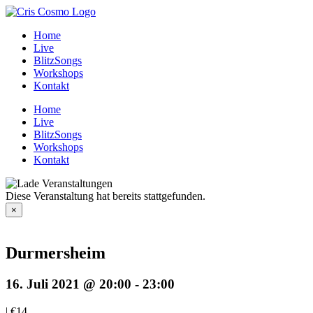
Zum
Inhalt
Home
springen
Live
BlitzSongs
Workshops
Kontakt
Home
Live
BlitzSongs
Workshops
Kontakt
Diese Veranstaltung hat bereits stattgefunden.
×
Durmersheim
16. Juli 2021 @ 20:00
-
23:00
|
€14