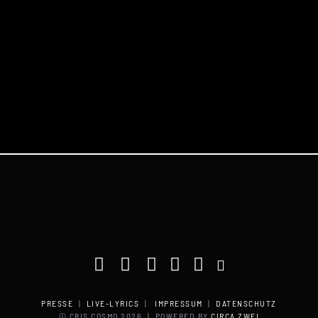
PRESSE
|
LIVE-LYRICS
|
IMPRESSUM
|
DATENSCHUTZ
© CRIS COSMO
2026 | POWERED BY
CIRCA ZWEI