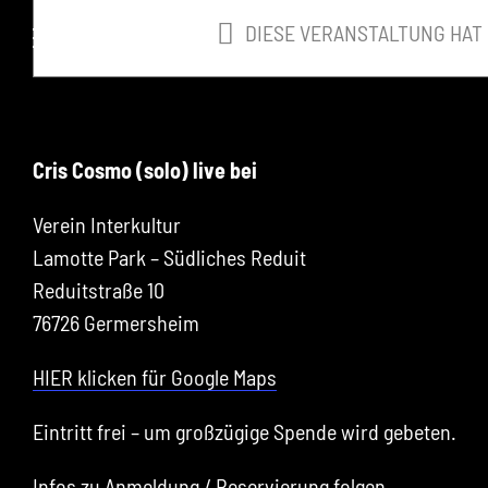
springen
DIESE VERANSTALTUNG HAT
Germersheim
2
Cris Cosmo (solo) live bei
Verein Interkultur
Lamotte Park – Südliches Reduit
Reduitstraße 10
76726 Germersheim
HIER klicken für Google Maps
Eintritt frei – um großzügige Spende wird gebeten.
Infos zu Anmeldung / Reservierung folgen