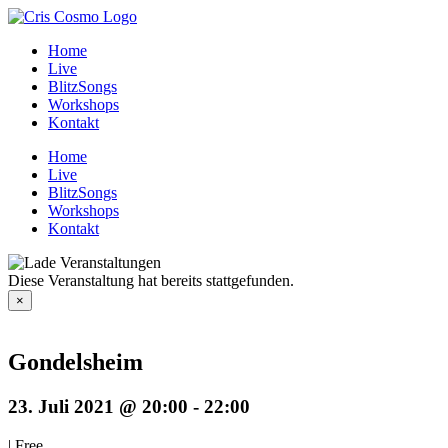
Zum
Inhalt
Home
springen
Live
BlitzSongs
Workshops
Kontakt
Home
Live
BlitzSongs
Workshops
Kontakt
Diese Veranstaltung hat bereits stattgefunden.
×
Gondelsheim
23. Juli 2021 @ 20:00
-
22:00
|
Free