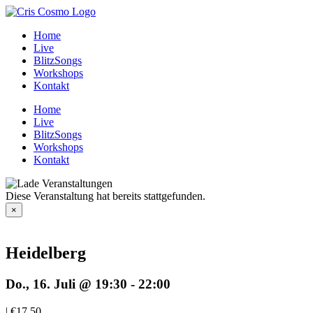
Zum
Inhalt
Home
springen
Live
BlitzSongs
Workshops
Kontakt
Home
Live
BlitzSongs
Workshops
Kontakt
Diese Veranstaltung hat bereits stattgefunden.
×
Heidelberg
Do., 16. Juli @ 19:30
-
22:00
|
€17,50