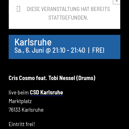
×
springen
DIESE VERANSTALTUNG HAT BEREITS
STATTGEFUNDEN.
Karlsruhe
Sa., 6. Juni @ 21:10
-
21:40
|
FREI
Cris Cosmo feat. Tobi Nessel (Drums)
live beim
CSD Karlsruhe
Marktplatz
76133 Karlsruhe
Eintritt frei!