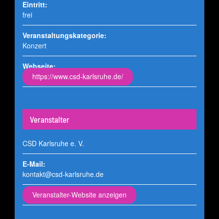
Eintritt:
frei
Veranstaltungskategorie:
Konzert
Webseite:
https://www.csd-karlsruhe.de/
Veranstalter
CSD Karlsruhe e. V.
E-Mail:
kontakt@csd-karlsruhe.de
Veranstalter-Website anzeigen