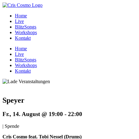
Zum
Inhalt
Home
springen
Live
BlitzSongs
Workshops
Kontakt
Home
Live
BlitzSongs
Workshops
Kontakt
Speyer
Fr., 14. August @ 19:00
-
22:00
|
Spende
Cris Cosmo feat. Tobi Nessel (Drums)