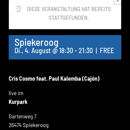
×
springen
DIESE VERANSTALTUNG HAT BEREITS
STATTGEFUNDEN.
Spiekeroog
Di., 4. August @ 18:30
-
21:30
|
FREE
Cris Cosmo feat. Paul Kalemba (Cajón)
live im
Kurpark
Gartenweg 7
26474 Spiekeroog