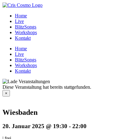
Zum
Inhalt
Home
springen
Live
BlitzSongs
Workshops
Kontakt
Home
Live
BlitzSongs
Workshops
Kontakt
Diese Veranstaltung hat bereits stattgefunden.
×
Wiesbaden
20. Januar 2025 @ 19:30
-
22:00
|
frei