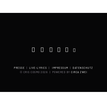
PRESSE
|
LIVE-LYRICS
|
IMPRESSUM
|
DATENSCHUTZ
© CRIS COSMO
2026 | POWERED BY
CIRCA ZWEI