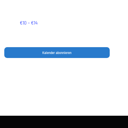
!ABGESAGT! Wörth
€10 – €14
Kalender abonnieren