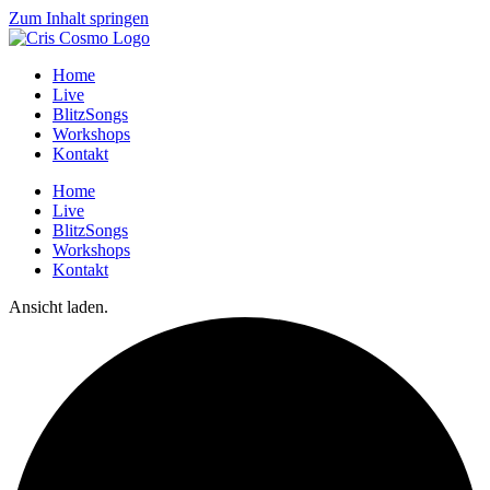
Zum Inhalt springen
Home
Live
BlitzSongs
Workshops
Kontakt
Home
Live
BlitzSongs
Workshops
Kontakt
Ansicht laden.