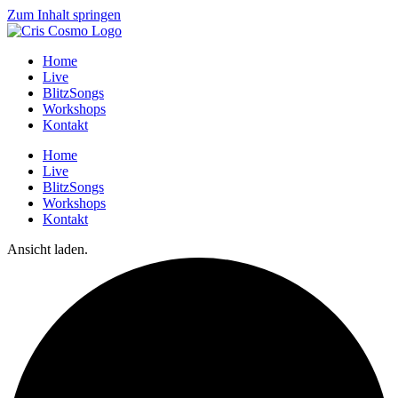
Zum Inhalt springen
Home
Live
BlitzSongs
Workshops
Kontakt
Home
Live
BlitzSongs
Workshops
Kontakt
Ansicht laden.