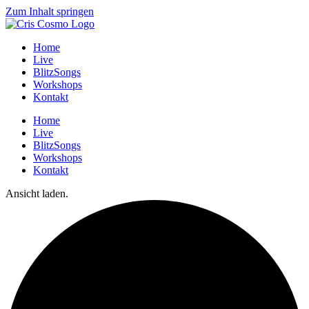
Zum Inhalt springen
Home
Live
BlitzSongs
Workshops
Kontakt
Home
Live
BlitzSongs
Workshops
Kontakt
Ansicht laden.