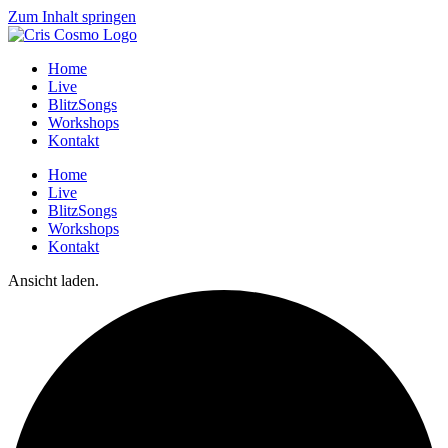
Zum Inhalt springen
Home
Live
BlitzSongs
Workshops
Kontakt
Home
Live
BlitzSongs
Workshops
Kontakt
Ansicht laden.