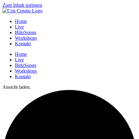
Zum Inhalt springen
Home
Live
BlitzSongs
Workshops
Kontakt
Home
Live
BlitzSongs
Workshops
Kontakt
Ansicht laden.