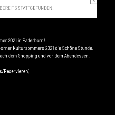
×
 BEREITS STATTGEFUNDEN.
5. August 2021 @ 19:00
-
20:00
|
€5
mer 2021 in Paderborn!
borner Kultursommers 2021 die Schöne Stunde.
 nach dem Shopping und vor dem Abendessen.
ts/Reservieren)