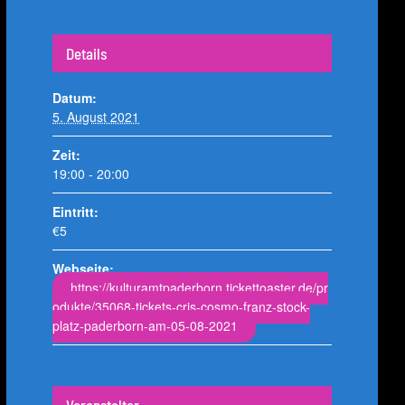
Details
Datum:
5. August 2021
Zeit:
19:00 - 20:00
Eintritt:
€5
Webseite:
https://kulturamtpaderborn.tickettoaster.de/pr
odukte/35068-tickets-cris-cosmo-franz-stock-
platz-paderborn-am-05-08-2021