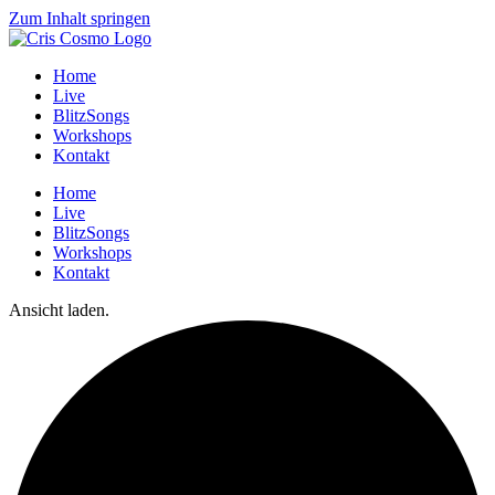
Zum Inhalt springen
Home
Live
BlitzSongs
Workshops
Kontakt
Home
Live
BlitzSongs
Workshops
Kontakt
Ansicht laden.