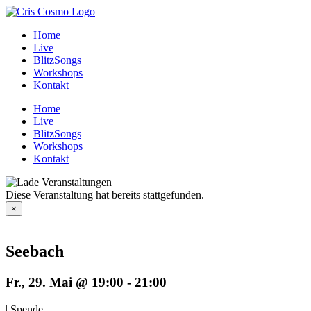
Zum
Inhalt
Home
springen
Live
BlitzSongs
Workshops
Kontakt
Home
Live
BlitzSongs
Workshops
Kontakt
Diese Veranstaltung hat bereits stattgefunden.
×
Seebach
Fr., 29. Mai @ 19:00
-
21:00
|
Spende