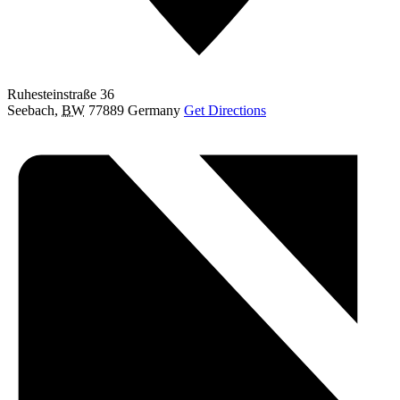
Ruhesteinstraße 36
Seebach
,
BW
77889
Germany
Get Directions