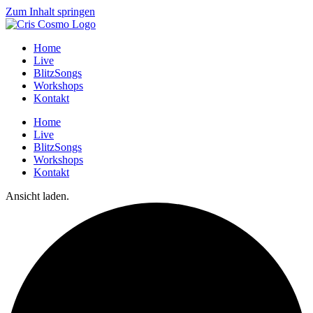
Zum Inhalt springen
Home
Live
BlitzSongs
Workshops
Kontakt
Home
Live
BlitzSongs
Workshops
Kontakt
Ansicht laden.