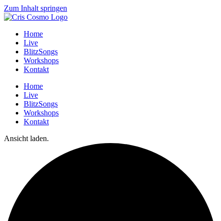
Zum Inhalt springen
Home
Live
BlitzSongs
Workshops
Kontakt
Home
Live
BlitzSongs
Workshops
Kontakt
Ansicht laden.