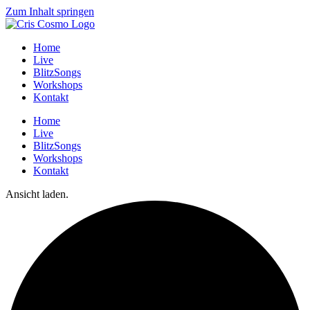
Zum Inhalt springen
Home
Live
BlitzSongs
Workshops
Kontakt
Home
Live
BlitzSongs
Workshops
Kontakt
Ansicht laden.