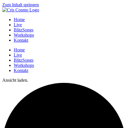
Zum Inhalt springen
Home
Live
BlitzSongs
Workshops
Kontakt
Home
Live
BlitzSongs
Workshops
Kontakt
Ansicht laden.