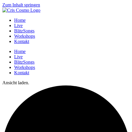
Zum Inhalt springen
Home
Live
BlitzSongs
Workshops
Kontakt
Home
Live
BlitzSongs
Workshops
Kontakt
Ansicht laden.