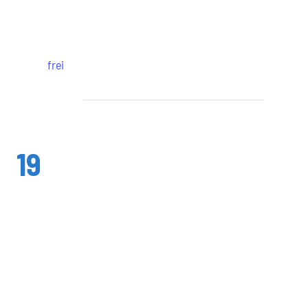
Wiesbaden
frei
Januar 2026
Mo.
19
Mo., 19. Januar @ 19:30
-