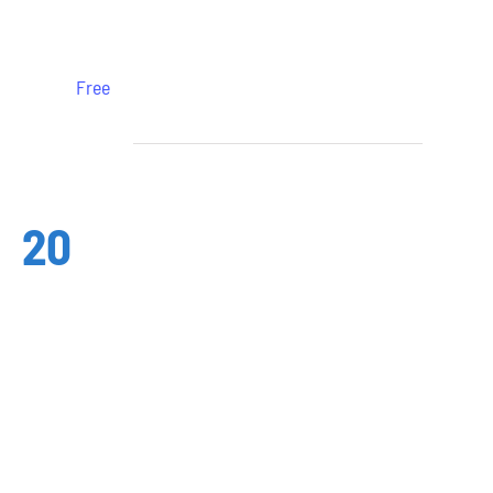
Wiesbaden
Free
Januar 2025
Mo.
20
20. Januar 2025 @ 19:30
-
22:00