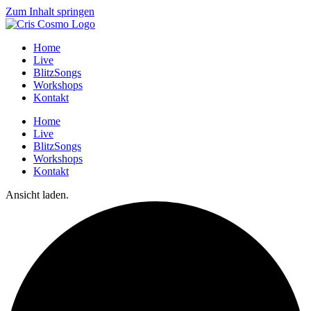
Zum Inhalt springen
Home
Live
BlitzSongs
Workshops
Kontakt
Home
Live
BlitzSongs
Workshops
Kontakt
Ansicht laden.