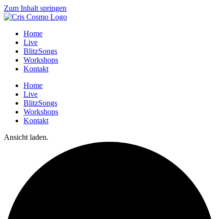
Zum Inhalt springen
Home
Live
BlitzSongs
Workshops
Kontakt
Home
Live
BlitzSongs
Workshops
Kontakt
Ansicht laden.