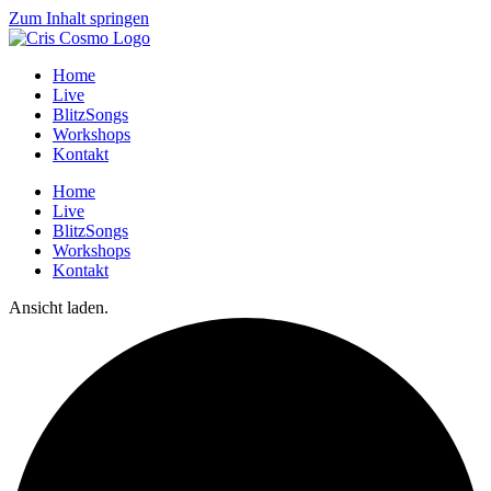
Zum Inhalt springen
Home
Live
BlitzSongs
Workshops
Kontakt
Home
Live
BlitzSongs
Workshops
Kontakt
Ansicht laden.