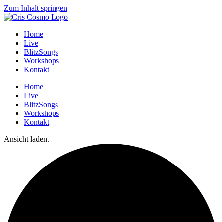
Zum Inhalt springen
Home
Live
BlitzSongs
Workshops
Kontakt
Home
Live
BlitzSongs
Workshops
Kontakt
Ansicht laden.